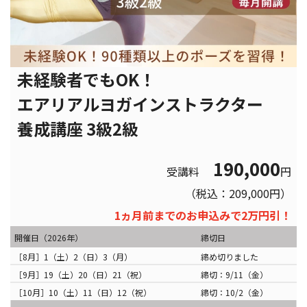
未経験者でもOK！
エアリアルヨガインストラクター
養成講座 3級2級
190,000
受講料
円
（税込：209,000円）
1ヵ月前までのお申込みで2万円引！
開催日（2026年）
締切日
［8月］1（土）2（日）3（月）
締め切りました
［9月］19（土）20（日）21（祝）
締切：9/11（金）
［10月］10（土）11（日）12（祝）
締切：10/2（金）