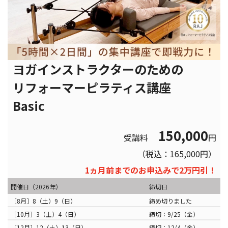
ヨガインストラクターのための
リフォーマーピラティス講座
Basic
150,000
受講料
円
（税込：165,000円）
1ヵ月前までのお申込みで2万円引！
開催日（2026年）
締切日
［8月］8（土）9（日）
締め切りました
［10月］3（土）4（日）
締切：9/25（金）
［12月］12（土）13（日）
締切：12/4（金）